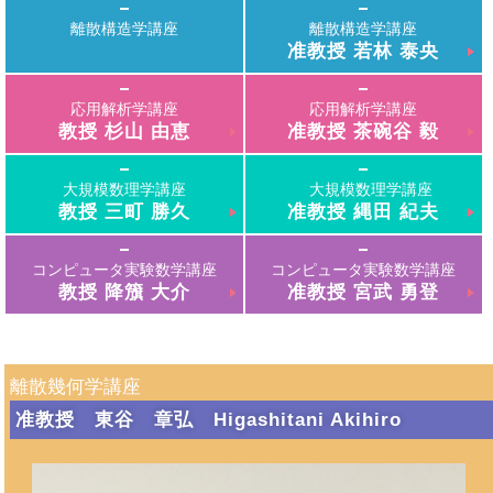
離散構造学講座
離散構造学講座
准教授
若林 泰央
応用解析学講座
応用解析学講座
教授
杉山 由恵
准教授
茶碗谷 毅
大規模数理学講座
大規模数理学講座
教授
三町 勝久
准教授
縄田 紀夫
コンピュータ実験数学講座
コンピュータ実験数学講座
教授
降籏 大介
准教授
宮武 勇登
離散幾何学講座
准教授
東谷 章弘 Higashitani
Akihiro