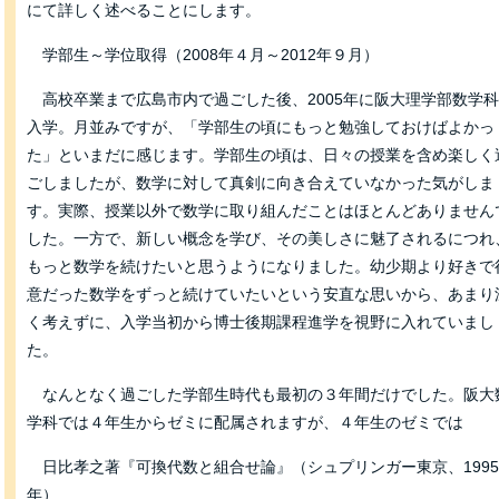
にて詳しく述べることにします。
学部生～学位取得（2008年４月～2012年９月）
高校卒業まで広島市内で過ごした後、2005年に阪大理学部数学
入学。月並みですが、「学部生の頃にもっと勉強しておけばよかっ
た」といまだに感じます。学部生の頃は、日々の授業を含め楽しく
ごしましたが、数学に対して真剣に向き合えていなかった気がしま
す。実際、授業以外で数学に取り組んだことはほとんどありません
した。一方で、新しい概念を学び、その美しさに魅了されるにつれ
もっと数学を続けたいと思うようになりました。幼少期より好きで
意だった数学をずっと続けていたいという安直な思いから、あまり
く考えずに、入学当初から博士後期課程進学を視野に入れていまし
た。
なんとなく過ごした学部生時代も最初の３年間だけでした。阪大
学科では４年生からゼミに配属されますが、４年生のゼミでは
日比孝之著『可換代数と組合せ論』（シュプリンガー東京、199
年）