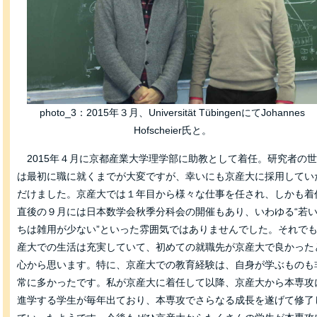
photo_3：2015年３月、Universität TübingenにてJohannes
Hofscheier氏と。
2015年４月に京都産業大学理学部に助教として着任。研究者の
は最初に職に就くまでが大変ですが、幸いにも京産大に採用してい
だけました。京産大では１年目から様々な仕事を任され、しかも着
直後の９月には日本数学会秋季分科会の開催もあり、いわゆる“若
ちは雑用が少ない”といった雰囲気ではありませんでした。それで
産大での生活は充実していて、初めての就職先が京産大で良かった
心から思います。特に、京産大での教育経験は、自身が学ぶものも
常に多かったです。私が京産大に着任して以降、京産大から本専攻
進学する学生が毎年出ており、本専攻でさらなる成長を遂げて修了