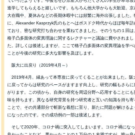
ていったようです。今後もぜひ京産大からたくさんの学生が本専攻
進学してもらえると嬉しいです。もちろん他大学からも大歓迎。京
大在職中、夏休みなどの長期休暇中には頻繁に海外出張しました。
に、Alexander Kasprzyk氏のもとへはポスドク時代からほぼ毎年訪
ており、密な研究打ち合わせを重ねてきました。そのうちの１回は
格子凸多面体の変異理論に関するレクチャーと議論に費やされまし
た。詳しくは後述しますが、ここで格子凸多面体の変異理論を学べ
ことが今後の研究に多大な影響を及ぼします。
阪大に出戻り（2019年4月～）
2019年4月、縁あって本専攻に戻ってくることが出来ました。阪
に戻ってからは研究のペースがますます向上し、研究の幅もさらに
がります。この頃から、自身の研究を周辺分野へ応用することにも
味を持ちます。異なる研究背景を持つ研究者と互いの知識を持ち寄
ことで、その共通部分で斬新な着想に至り、新たに問題が解けるよ
になったのです。その成功例の一部は後述します。
そして2020年、コロナ禍に突入してしまいます。コロナ禍にな
良かったことなど、悪かったことの１万分の１未満ですが、唯一良