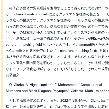
格子凸多面体の変異理論を適用することで得られた成功例の一つ
が、coherent matching fieldによるグラスマン多様体の新たなトー
ック退化の構成です。グラスマン多様体のトーリック退化の構成や
れらの間の関係については、多様な分野が交差する研究テーマであ
り、多くの研究者が盛んに研究しています。グラスマン多様体のト
リック退化は様々な手法で構成できますが、その一つがPlücker代
coherent matching fieldを用いたものです。Mohammadi氏とその
のClarke氏との共同研究において、coherent matching fieldに対応
る格子凸多面体を変異で繋げることにより、それらから得られるト
リック退化の間の関係を明らかにしました。さらに、その過程で新
なトーリック退化を構成することにも成功しました。それらの成果
共著論文
O. Clarke, A. Higashitani and F. Mohammadi, “Combinatorial
Mutations and Block Diagonal Polytopes”, Collecta. Math., to appe
として掲載決定済みです。また、2022年度6月から、Clarke氏が
得した「外国人特別研究員」のプログラムにより半年間阪大に滞在