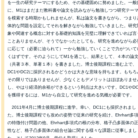
を一生の研究テーマにするため、その基礎固めに努めました。一般
に、M1はまだまだ教科書や論文を読みながら勉強しつつ研究テー
を模索する時期かもしれませんが、私は論文を書きながら、つまり
体的な問題を設定してそれを解きながら勉強していきました。研究
象や関連する概念に対する基礎的知識を完璧に理解できていれば言
ことありませんが、そうでなかったとしても、研究を進めながら必
に応じて（必要に迫られて）一から勉強していくことで力がついて
くはずです。そのようにしてM1を過ごし、結果として、４本の論
（共著３本、単著１本）を書きました。博士後期課程に進む上で、
DC1やDC2に採択されるかどうかは大きな意味を持ちます。もちろ
その限りではありませんが、少なくともデメリットはほぼありませ
し、やはり経済的余裕ができるという利点は大きいです。DC1やDC
を獲得するには、M1から自立して研究を進める気概が必要です。
2011年4月に博士後期課程に進学。幸い、DC1にも採択されまし
た。博士後期課程でも攻めの姿勢で従来の研究を続け、Ehrhart多
の特徴付け問題の他、Ehrhart多項式の根の分布、格子凸多面体の
性など、格子凸多面体の組合せ論に関する様々な課題に従事しまし