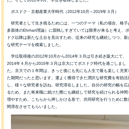
た。そして2012年9月、学位を取得しました。
ポスドク・京都産業大学時代（2012年10月～2019年３月）
研究者として生き残るためには、一つのテーマ（私の場合、格子
多面体のEhrhart理論）に固執しすぎていては限界が来ると考え、
ドク以降は新たな土台を見出すため、従来の研究も継続しつつ、新
な研究テーマを模索しました。
学位取得後の2012年10月から2014年３月は引き続き阪大にて、
2014年４月から2015年３月は京大にてポスドク時代を過ごしまし
た。京大での１年間は、きっと後にも先にも人生で最も楽しく充実
た期間だったと思います。運よく獲得できた潤沢な研究費を有効活
し、様々な研究者を訪ね、研究滞在しました。自分の研究の幅を広
るため、また将来職に就けた際にも継続して研究を続けられる仲間
増やすため、こちらから押しかける形で、共同研究を行うために数
間滞在させてもらいました。