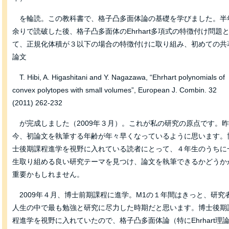
を輪読。この教科書で、格子凸多面体論の基礎を学びました。半
余りで読破した後、格子凸多面体のEhrhart多項式の特徴付け問題
て、正規化体積が３以下の場合の特徴付けに取り組み、初めての共
論文
T. Hibi, A. Higashitani and Y. Nagazawa, “Ehrhart polynomials of
convex polytopes with small volumes”, European J. Combin. 32
(2011) 262-232
が完成しました（2009年３月）。これが私の研究の原点です。
今、初論文を執筆する年齢が年々早くなっているように思います。
士後期課程進学を視野に入れている読者にとって、４年生のうちに
生取り組める良い研究テーマを見つけ、論文を執筆できるかどうか
重要かもしれません。
2009年４月、博士前期課程に進学。M1の１年間はきっと、研究
人生の中で最も勉強と研究に尽力した時期だと思います。博士後期
程進学を視野に入れていたので、格子凸多面体論（特にEhrhart理