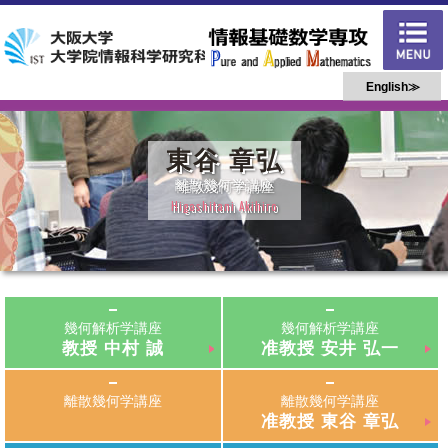
English≫
東谷 章弘
離散幾何学講座
Higashitani Akihiro
幾何解析学講座
幾何解析学講座
教授
中村 誠
准教授
安井 弘一
離散幾何学講座
離散幾何学講座
准教授
東谷 章弘