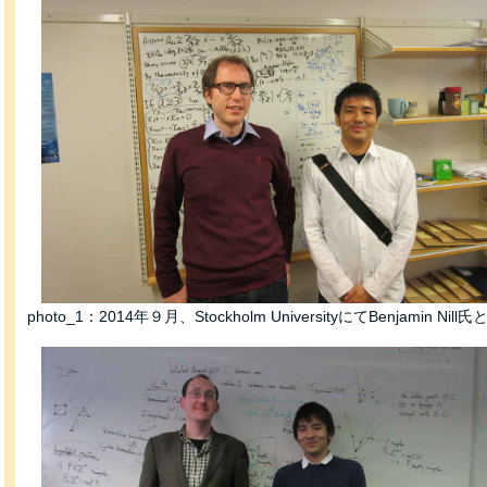
photo_1：2014年９月、Stockholm UniversityにてBenjamin Nill氏