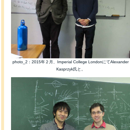
photo_2：2015年２月、Imperial College LondonにてAlexander
Kasprzyk氏と。