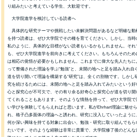
り組みたいと考えている学生、大歓迎です。
大学院進学を検討している読者へ
具体的な研究テーマや挑戦したい未解決問題があるなど明確な動
を持つ読者は、ぜひ大学院でその種を育てください。しかし、当時
私のように、具体的な目標がない読者もいるかもしれません。それ
も、ぜひ大学院進学を前向きに考えてください。もちろんそのため
は相応の覚悟が必要かもしれません。これまでに偉大な先人たちに
って整備された理論を学ぶ“勉強”と、未開の地へと足を踏み入れ自
道を切り開いて理論を構築する“研究”は、全くの別物です。しかし
究を続けるためには、未開の地へと足を踏み入れてみたいという好
心と探究心が不可欠で、その有り余る好奇心と探究心が道を切り開
てくれることもあります。そのような情熱を持って、ぜひ大学院で
い学びを体験してもらえればと思います。私がEhrhart理論に魅せ
れ、格子凸多面体の理論へと誘われ、研究に没入していったように
何か深い興味を持てる対象に出会い、勉強・研究に取り組んでもら
たいです。そのような経験は非常に貴重で、大学院修了後のどんな