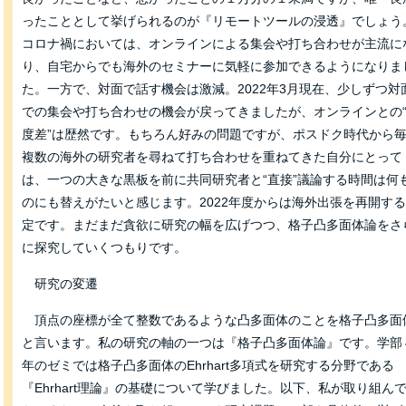
ったこととして挙げられるのが『リモートツールの浸透』でしょう
コロナ禍においては、オンラインによる集会や打ち合わせが主流に
り、自宅からでも海外のセミナーに気軽に参加できるようになりま
た。一方で、対面で話す機会は激減。2022年3月現在、少しずつ対
での集会や打ち合わせの機会が戻ってきましたが、オンラインとの
度差”は歴然です。もちろん好みの問題ですが、ポスドク時代から
複数の海外の研究者を尋ねて打ち合わせを重ねてきた自分にとって
は、一つの大きな黒板を前に共同研究者と“直接”議論する時間は何
のにも替えがたいと感じます。2022年度からは海外出張を再開す
定です。まだまだ貪欲に研究の幅を広げつつ、格子凸多面体論をさ
に探究していくつもりです。
研究の変遷
頂点の座標が全て整数であるような凸多面体のことを格子凸多面
と言います。私の研究の軸の一つは『格子凸多面体論』です。学部
年のゼミでは格子凸多面体のEhrhart多項式を研究する分野である
『Ehrhart理論』の基礎について学びました。以下、私が取り組ん