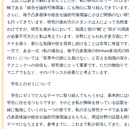
上記ではあまり触れませんでしたが、私の研究のもう一つの大き
軸である『組合せ論的可換環論』にも熱心に取り組んできています
さらに、格子凸多面体や組合せ論的可換環論にさほど関係のない研
も行ってきています。研究の進め方のスタンスは人によって当然違
わけですが、研究を進めるにおいて、知識と技の“幅”と“深さ”の両
が必要不可欠だと私は考えています。分野にとらわれず多方面にア
テナを張り、新たな知識や技を習得し続けることは非常に有益です
一方で、ある一点（私の場合は、格子凸多面体のEhrhart多項式の
付け）については「世界中の誰にも負けない」と言える知識の深さ
テクニックへの自信も、研究者にとって重要です。ただの物知りで
マニアでもなく、そのバランスが必要だと考えています。
学生とのゼミについて
学生にゼミでどんなテーマに取り組んでもらうかは、基本的には
学生に任せるつもりですが、そのとき私が興味を持っている話題を
緒に勉強していくのも一つの形です。私の主な研究テーマである格
凸多面体論や組合せ論的可換環論はもちろん、周辺分野の話題も研
テーマになりえます。参考までに、これまで私が担当してきた、ま