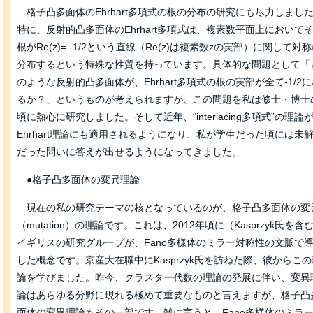
格子凸多面体のEhrhart多項式の根の分布の研究にも尽力しまし
特に、反射的凸多面体のEhrhart多項式は、複素数平面上において
根がRe(z)= -1/2という直線（Re(z)は複素数zの実部）に関して対
分布するという特殊な性質を持っています。具体的な問題として「
のような反射的凸多面体が、Ehrhart多項式の根の実部が全て-1/2
るか？」というものが考えられますが、この問題を私は修士・博士
頃に熱心に研究しました。そして近年、“interlacing多項式”の理論
Ehrhart理論にも適用されるようになり、私が学生だった頃には未
だった問いに答えが出せるようになってきました。
●格子凸多面体の変異理論
現在の私の研究テーマの核となっているのが、格子凸多面体の変
（mutation）の理論です。これは、2012年頃に（Kasprzyk氏を含
イギリスの研究グループが、Fano多様体のミラー対称性の文脈で
した概念です。京産大在職中にKasprzyk氏を訪ねた際、彼からこ
論を学びました。昨今、クラスター代数の理論の発展に伴い、変異
論はあらゆる分野に現れる極めて重要なものと言えますが、格子凸
面体の変異理論もその一部です。雑に言うと、Fano多様体のミラ