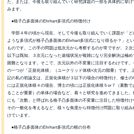
た、または、今後も取り組んでいく研究課題の一部を具体的に挙げ
みます。
●格子凸多面体のEhrhart多項式の特徴付け
学部４年の頃から現在、そして今後も取り組んでいく課題が「ど
ような多項式が格子凸多面体のEhrhart多項式になり得るか？」と
ものです。この手の問題は低次元から考察するのが常ですが、２次
以下は既知、３次元になった途端状況が複雑になり完全解決は極め
困難となります。そこで、次元以外の不変量に注目するわけです。
の一つが「正規化体積」（ユークリッド体積×次元の階乗）です。
記の私の初論文は、正規化体積が３以下の場合の特徴付け、修士の
には正規化体積４の場合、博士の頃には正規化体積５or７（素数で
ることが重要）の単体の場合など、着々と研究を進めてきました。
にも「次数」と呼ばれる格子凸多面体の不変量に注目した特徴付け
その一般化を考えるなど、様々な角度から特徴付け問題に取り組み
けています。
●格子凸多面体のEhrhart多項式の根の分布