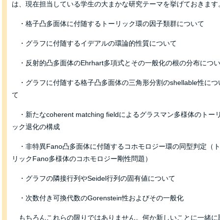
は、現在担当している学生の大まかな研究テーマを挙げておきます
・格子凸多面体に付随するトーリック環の因子類群について
・グラフに付随するイデアルの環論的性質について
・反射的凸多面体のEhrhart多項式とその一般化の根の分布につ
・グラフに付随する格子凸多面体の三角形分割のshellable性につ
て
・新たなcoherent matching fieldによるグラスマン多様体のトー
ック退化の構成
・非特異Fano凸多面体に付随するコホモロジー環の同型判定（
リックFano多様体のコホモロジー剛性問題）
・グラフの隣接行列やSeidel行列の固有値について
・次数付き可換代数のGorenstein性およびその一般化
もちろんこれらの限りではありません。何か新しいことに一緒に